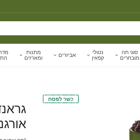
סוגי תה
נטולי
מתנות
מדרי
אביזרים
מובחרים
קפאין
ומארזים
הת
כשר לפסח
גראנד
אורגני