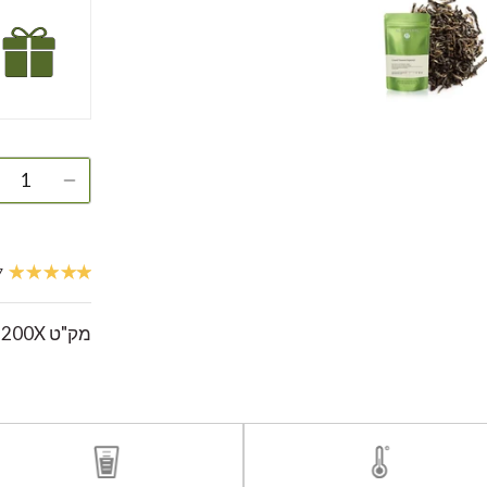
37 
מק"ט
200X