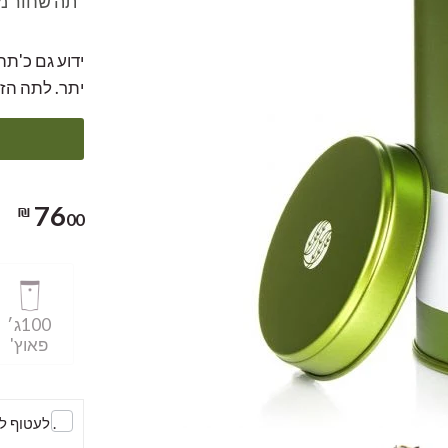
"תה שחור מיו
ידוע גם כ'תה
יתר. לתה הזה
76
00 ₪
100ג׳
פאוץ'
. לעטוף 