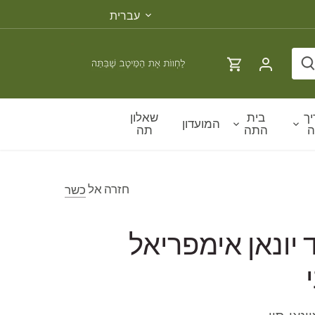
שפה
עברית
ך
בית
שאלון
המועדון
ה
התה
תה
חזרה אל
כשר
 יונאן אימפריאל