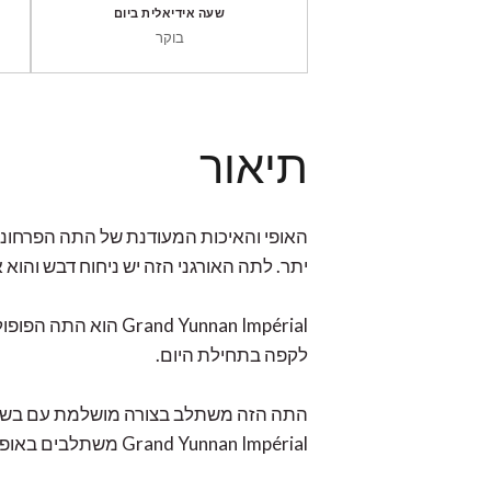
שעה אידיאלית ביום
בוקר
תיאור
האופי והאיכות המעודנת של התה הפרחוני 
יתר. לתה האורגני הזה יש ניחוח דבש והוא 
and Yunnan Impérial
לקפה בתחילת היום.
התה הזה משתלב בצורה מושלמת עם בשר אד
Grand Yunnan Impérial משתלבים באופן מושלם עם האינטנסיביות של שוקולד מריר, ויוצרים תערובת מלאה באופי.