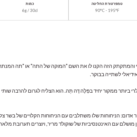
טמפרטורת החליטה
כמות
6g / 30cl
90°C - 195°F
והמתקתק הזה הקנו לו את השם "המוקה של התה" או "תה המנתחים"
אידיאלי לשתייה בבוקר.
Gr הוא התה הפופולרי ביותר ממקור יחיד בפַּלֶה דֶּה תֵּה. הוא הצליח לגרום להר
ום: הניחוחות שלו משתלבים עם הניחוחות הקלויים של בשר צלוי 