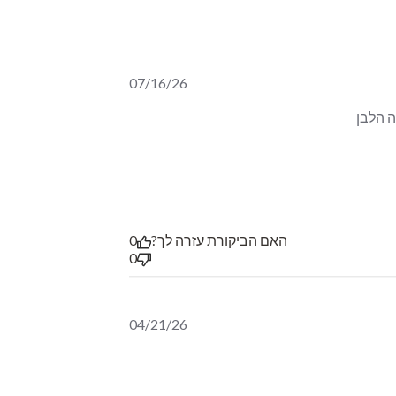
07/16/26
תה שחור מצויין עם טעם מתוק של דבש שמזכיר מעט באופיו את המתיקות של התה הלבן 
ל דבש
האם הביקורת עזרה לך?
0
0
04/21/26
read more about אנחנו התרשמנו מאוד מהתה הזה, עם