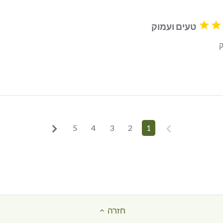
טעים ועמוק
ק
read more about review content
5
4
3
2
1
חזרה