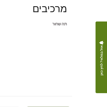
מרכיבים
תה שחור
אזל במלאי? לחץ כאן