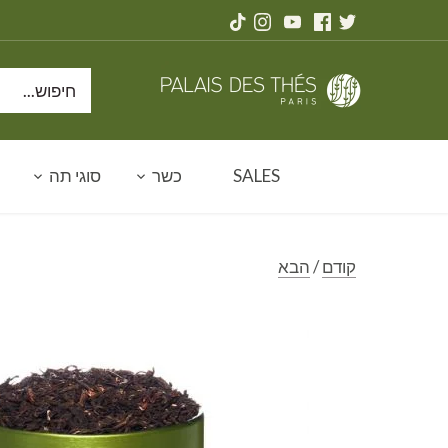
דלג
תוכן
SALES
כשר
סוגי תה
קודם
/
הבא