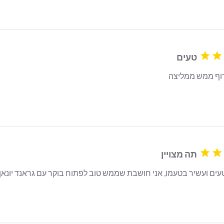
טעים
וף ממש ממליצה
read more about review content
תה מצויין
ים ועשיר בטעמו, אני חושבת שממש טוב לפתוח בוקר עם גראנד יונאן