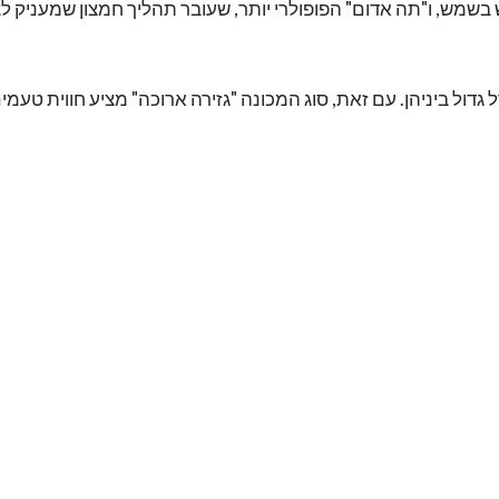
יובש בשמש, ו"תה אדום" הפופולרי יותר, שעובר תהליך חמצון שמעני
ל גדול ביניהן. עם זאת, סוג המכונה "גזירה ארוכה" מציע חווית טעמי