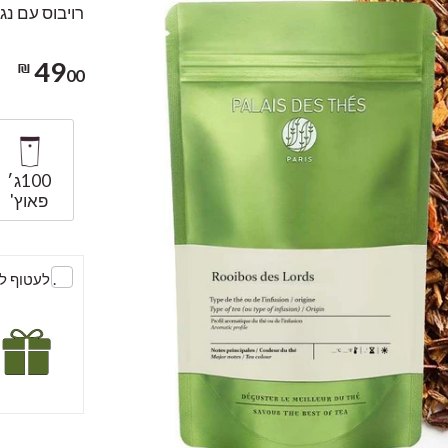
רויבוס עם נג
49
00 ₪
100ג׳
פאוץ'
. לעטוף 