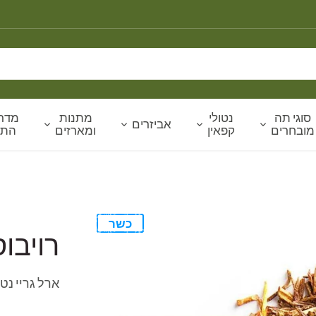
סוגי תה
נטולי
מתנות
מדרי
אביזרים
מובחרים
קפאין
ומארזים
הת
כשר
רויבו
ארל גריי נטו