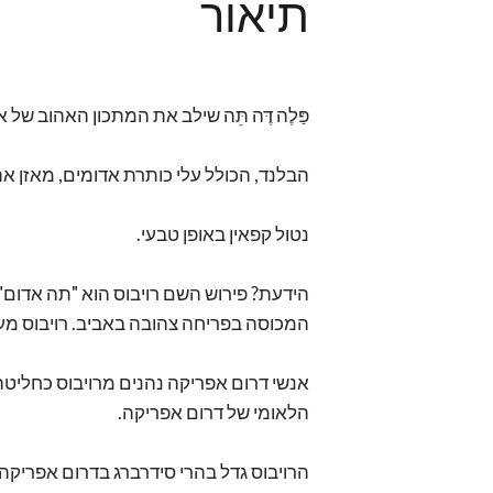
תיאור
פַּלֶה דֶּה תֵּה שילב את המתכון האהוב של ארל גריי, Thé des Lords
הבלנד, הכולל עלי כותרת אדומים, מאזן את
נטול קפאין באופן טבעי.
הידעת? פירוש השם רויבוס הוא "תה אדום" ב
המכוסה בפריחה צהובה באביב. רויבוס מעני
הלאומי של דרום אפריקה.