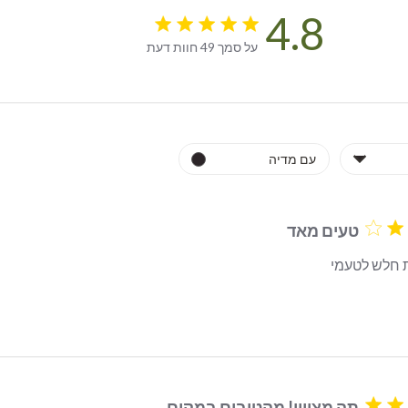
4.8
4.8 star rating
על סמך 49 חוות דעת
4.8 out of 5 stars על סמך 49 חוות דעת
טעים מאד
 חלש לטעמי
read more about review content
תה מצויין! מהטובים במקום