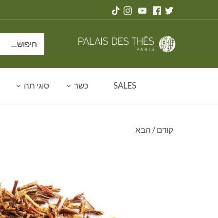
דלג
תוכן
SALES
כשר
סוגי תה
קודם
/
הבא