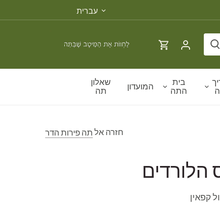
שפה
עברית
ך
בית
שאלון
המועדון
ה
התה
תה
חזרה אל
תה פירות הדר
ס הלורדים
ל קפאין