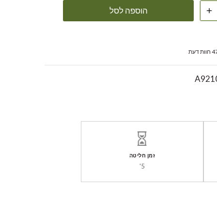
הוספה לסל
חוות דעת
A921
זמן חליטה
5'