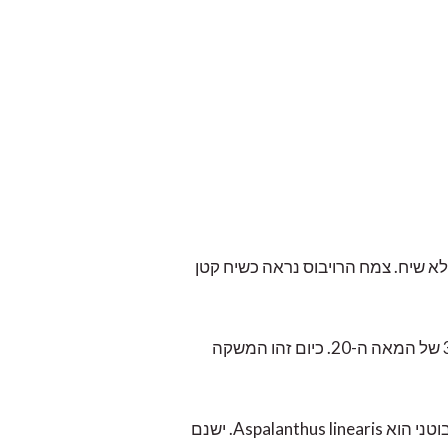
אלא שיח. צמח הרויבוס נראה כשיח קטן
אנשי דרום אפריקה נהנים מרויבוס כחליטה כבר -300 שנה, והחלו לגדל ולשווק אותו באופן מסחרי בשנות ה-30 של המאה ה-20. כיום זהו המשקה
הרויבוס גדל בהרי סידרברג בדרום אפריקה, כ-200 ק"מ צפונית לקייפטאון, בגובה של כ-450-600 מטר. שמו הבוטני הוא Aspalanthus linearis. ישנם