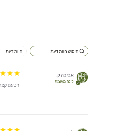
4 star rating
אביבה ק.
קונה מאומת
הטעם קצת
5 star rating