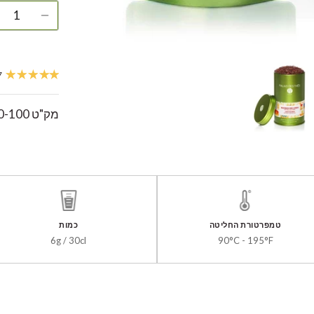
47 
מק"ט
0-100
טמפרטורת החליטה
כמות
6g / 30cl
90°C - 195°F