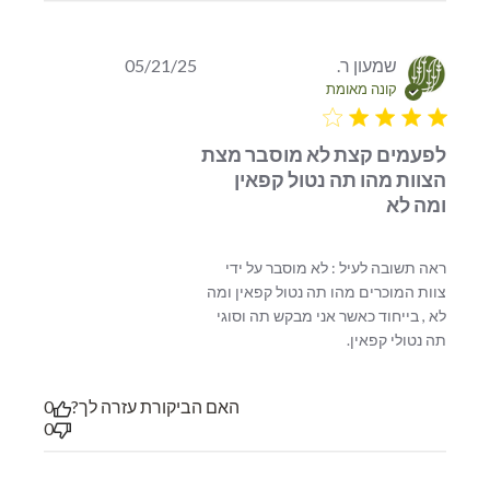
שמעון ר.
05/21/25
קונה מאומת
4 star rating
לפעמים קצת לא מוסבר מצת
הצוות מהו תה נטול קפאין
ומה לא
ראה תשובה לעיל : לא מוסבר על ידי 
צוות המוכרים מהו תה נטול קפאין ומה 
לא , בייחוד כאשר אני מבקש תה וסוגי 
read more about review content ראה תשובה
תה נטולי קפאין.
לעיל : לא מוסבר על ידי
האם הביקורת עזרה לך?
0
0