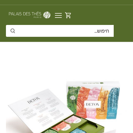
דלג
תוכן