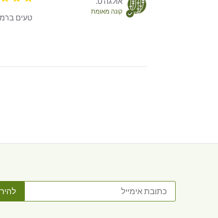
אולגה ט.
קונה מאומת
טעים ברמו