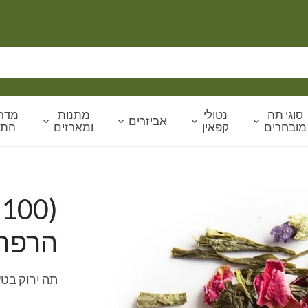
סוגי תה
נטולי
מתנות
מדרי
אביזרים
מובחרים
קפאין
ומארזים
הת
(
הרפתק
תה ירוק בט