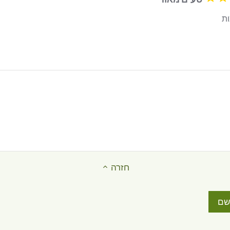
ת
read more about review content
חזרה