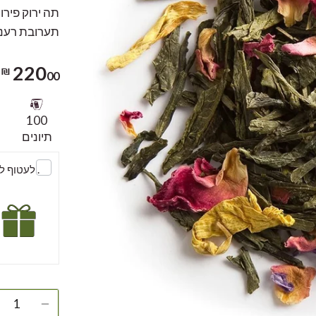
תה ירוק פירו
תערובת רעננ
220
00 ₪
100
תיונים
. לעטוף 