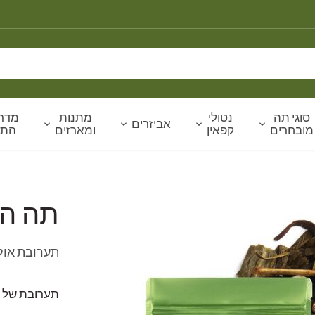
סוגי תה
נטולי
מתנות
מדרי
אביזרים
מובחרים
קפאין
ומארזים
הת
תה הח
תערובת אולו
תערובת של תה