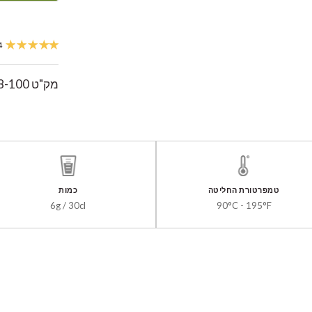
4 חוו
מק"ט
8-100
טמפרטורת החליטה
כמות
6g / 30cl
90°C - 195°F