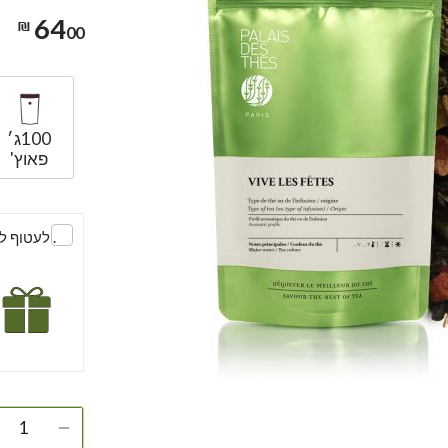
64
00 ₪
100ג׳
פאוץ'
. לעטוף 