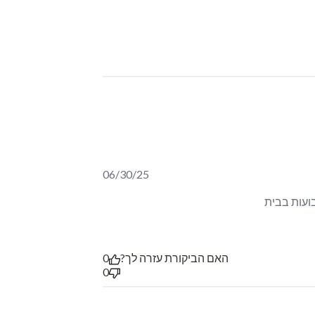
06/30/25
תה מצוין, כשמו כן הוא, חגיגה של טעמים בפה, ממש תענוג. אחת מהתערובות הקבועות בבית 
האם הביקורת עזרה לך?
0
0