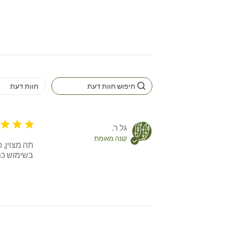
5 star rating
גל ר.
קונה מאומת
בשימוש כמע