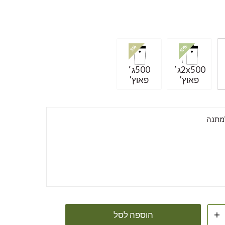
2x500ג׳
500ג׳
פאוץ'
פאוץ'
למתנה
הוספה לסל