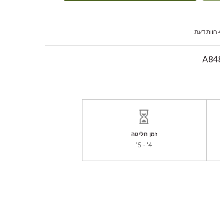
ת דעת
A84
זמן חליטה
4' - 5'