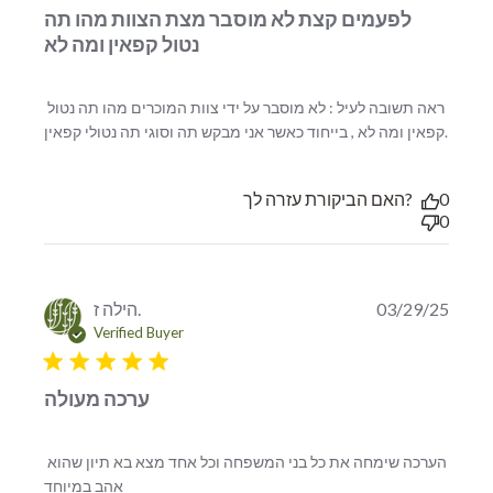
לפעמים קצת לא מוסבר מצת הצוות מהו תה
נטול קפאין ומה לא
ראה תשובה לעיל : לא מוסבר על ידי צוות המוכרים מהו תה נטול 
read
קפאין ומה לא , בייחוד כאשר אני מבקש תה וסוגי תה נטולי קפאין.
more
abou
revie
האם הביקורת עזרה לך?
0
conte
0
ראה
שובה
לעיל :
לא
הילה ז.
03/29/25
וסבר
Verified Buyer
על ידי
5 star rating
ערכה מעולה
הערכה שימחה את כל בני המשפחה וכל אחד מצא בא תיון שהוא 
read more about review content הערכה שימחה
אהב במיוחד