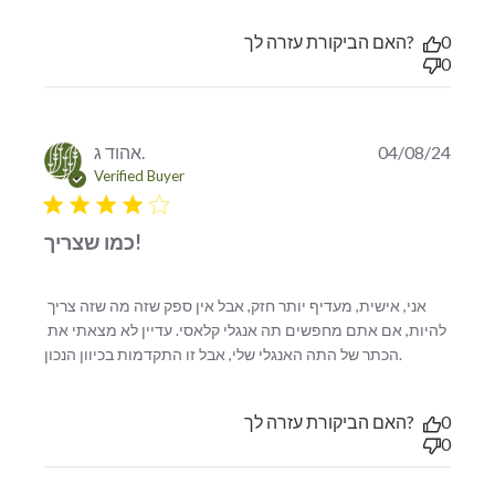
האם הביקורת עזרה לך?
0
0
אהוד ג.
04/08/24
Verified Buyer
4 star rating
כמו שצריך!
אני, אישית, מעדיף יותר חזק, אבל אין ספק שזה מה שזה צריך 
להיות, אם אתם מחפשים תה אנגלי קלאסי. עדיין לא מצאתי את 
read more
הכתר של התה האנגלי שלי, אבל זו התקדמות בכיוון הנכון.
about
review
content אני,
האם הביקורת עזרה לך?
0
אישית,
0
מעדיף יותר
חזק, אבל