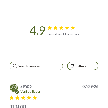
4.9
4.9 star rating
Based on 11 reviews
4.9 out of 5 stars Based on
11 reviews
Filters
קטרין ג.
07/29/26
Verified Buyer
5 star rating
תה נהדר!