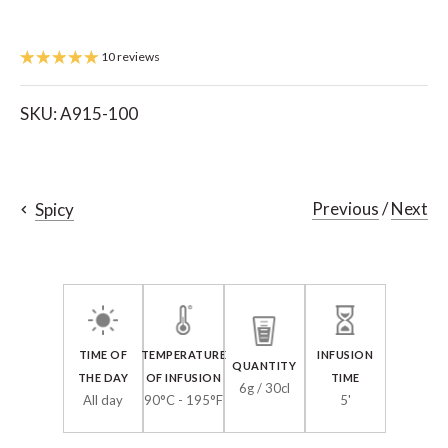
10 reviews
SKU:
A915-100
Previous
/
Next
Spicy
TIME OF
TEMPERATURE
INFUSION
QUANTITY
THE DAY
OF INFUSION
TIME
6g / 30cl
All day
90°C - 195°F
5'