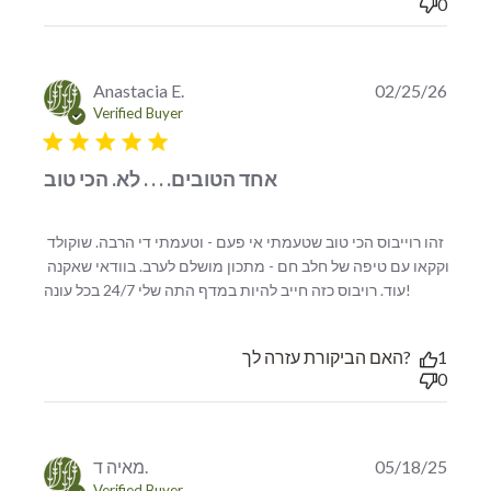
0
Anastacia E.
02/25/26
Verified Buyer
5 star rating
אחד הטובים. . . . לא. הכי טוב
זהו רוייבוס הכי טוב שטעמתי אי פעם - וטעמתי די הרבה. שוקולד 
וקקאו עם טיפה של חלב חם - מתכון מושלם לערב. בוודאי שאקנה 
read more
עוד. רויבוס כזה חייב להיות במדף התה שלי 24/7 בכל עונה!
about
review
content
האם הביקורת עזרה לך?
1
זהו רוייבוס
0
הכי טוב
שטעמתי
אי פעם
מאיה ד.
05/18/25
Verified Buyer