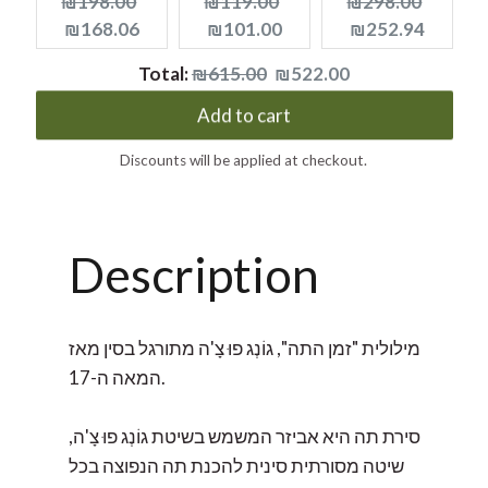
Original
Current
Original
Current
Original
Curren
₪198.00
₪119.00
₪298.00
price:
price:
price:
price:
price:
price:
₪168.06
₪101.00
₪252.94
Original
Discounted
Total:
₪615.00
₪522.00
price
price
Add to cart
Discounts will be applied at checkout.
Description
מילולית "זמן התה", גוֹנְג פוּ צָ'ה מתורגל בסין מאז
המאה ה-17.
סירת תה היא אביזר המשמש בשיטת גוֹנְג פוּ צָ'ה,
שיטה מסורתית סינית להכנת תה הנפוצה בכל