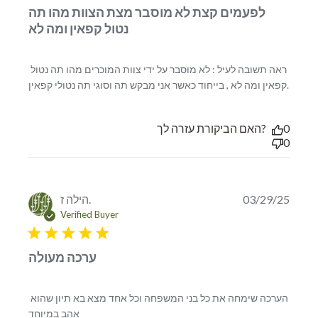
לפעמים קצת לא מוסבר מצת הצוות מהו תה
נטול קפאין ומה לא
ראה תשובה לעיל : לא מוסבר על ידי צוות המוכרים מהו תה נטול 
read
קפאין ומה לא , בייחוד כאשר אני מבקש תה וסוגי תה נטולי קפאין.
more
abou
revie
האם הביקורת עזרה לך?
0
conte
0
ראה
שובה
לעיל :
לא
הילה ז.
03/29/25
וסבר
Verified Buyer
על ידי
5 star rating
ערכה מעולה
הערכה שימחה את כל בני המשפחה וכל אחד מצא בא תיון שהוא 
read more about review content הערכה שימחה
אהב במיוחד