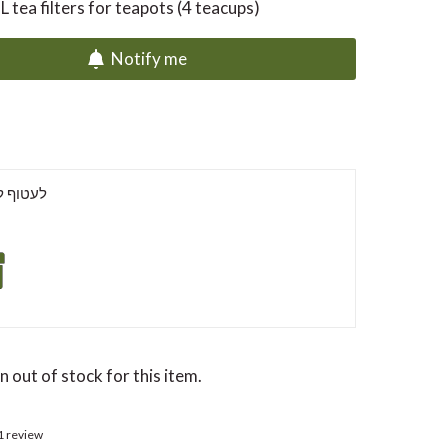
L tea filters for teapots (4 teacups)
Notify me
לעטוף למ
 out of stock for this item.
1 review