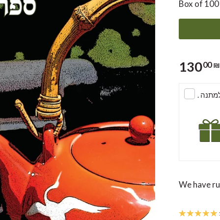
Box of 100 
130
00 ₪
. תנה
We have run