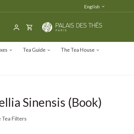
Language
English
oxes
Tea Guide
The Tea House
llia Sinensis (Book)
 Tea Filters