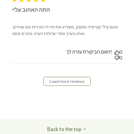
התה האהוב עליי
טעם ונילי קטיפתי ומפנק. משדרג את חויית האירוח וגם שותים 
read more about
אותו בערב אחרי ארוחת הערב ונהנים ממנו.
review content טעם
ונילי קטיפתי ומפנק.
משדרג את
האם הביקורת עזרה לך?
0
0
Load more reviews
Back to the top