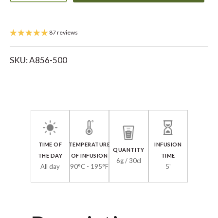
87 reviews
SKU:
A856-500
TIME OF
TEMPERATURE
INFUSION
QUANTITY
THE DAY
OF INFUSION
TIME
6g / 30cl
All day
90°C - 195°F
5'