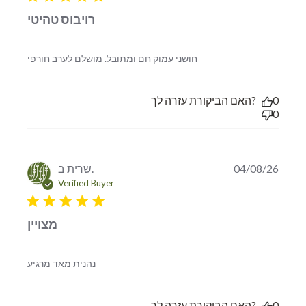
רויבוס טהיטי
read more about
חושני עמוק חם ומתובל. מושלם לערב חורפי
review content חושני
עמוק חם ומתובל.
מושלם לערב
האם הביקורת עזרה לך?
0
0
שרית ב.
04/08/26
Verified Buyer
5 star rating
מצויין
read more about review content
נהנית מאד מרגיע
האם הביקורת עזרה לך?
0