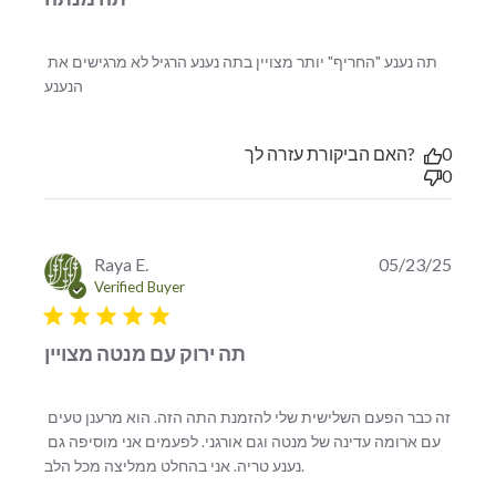
תה נענע "החריף" יותר מצויין בתה נענע הרגיל לא מרגישים את 
read more about review content תה נענע "החריף" יותר
הנענע
מצויין בתה
האם הביקורת עזרה לך?
0
0
Raya E.
05/23/25
Verified Buyer
5 star rating
תה ירוק עם מנטה מצויין
זה כבר הפעם השלישית שלי להזמנת התה הזה. הוא מרענן טעים 
עם ארומה עדינה של מנטה וגם אורגני. לפעמים אני מוסיפה גם 
read more about review
נענע טריה. אני בהחלט ממליצה מכל הלב.
content זה כבר הפעם