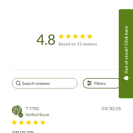
Out of stock? Click here
4.8
4.8 star rating
Based on 12 reviews
4.8 out of 5 stars Based on
12 reviews
Filters
ספיר ד.
03/30/26
Verified Buyer
5 star rating
תה מנתה