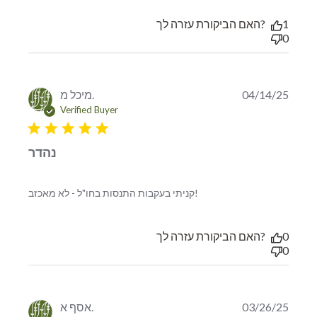
השלישית שלי להזמנת
האם הביקורת עזרה לך?
1
0
מיכל מ.
04/14/25
Verified Buyer
5 star rating
נהדר
read more about review
קניתי בעקבות התנסות בחו"ל - לא מאכזב!
content קניתי בעקבות
התנסות בחו"ל - לא
האם הביקורת עזרה לך?
0
0
אסף א.
03/26/25