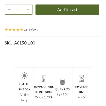
Add to cart
11 reviews
SKU:
A8150-100
TIME OF
TEMPERATURE
INFUSION
THE DAY
QUANTITY
OF INFUSION
TIME
All day
6g / 30cl
75°C - 170°F
4' - 5'
long